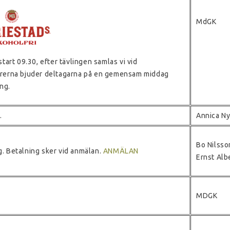
MdGK
tart 09.30, efter tävlingen samlas vi vid
rerna bjuder deltagarna på en gemensam middag
ing.
.
Annica N
Bo Nilsso
. Betalning sker vid anmälan.
ANMÄLAN
Ernst Alb
MDGK