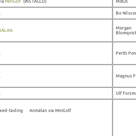
via
MinGolf
(INSTÄLLD)
MdGK
.
Bo Nilsso
Morgan
MÄLAN
Blomqvis
.
Pertti Po
.
Magnus F
.
Ulf Forsm
xed-tävling Anmälan via MinGolf