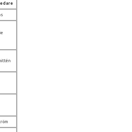
ledare
ås
ie
ittén
tröm