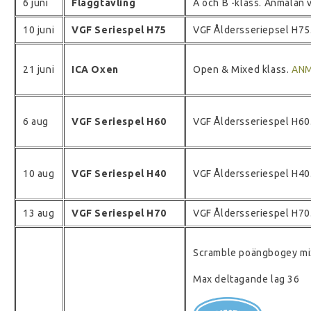
6 juni
Flaggtävling
A och B -klass. Anmälan 
10 juni
VGF Seriespel H75
VGF Åldersseriepsel H75
21 juni
ICA Oxen
Open & Mixed klass.
AN
6 aug
VGF Seriespel H60
VGF Åldersseriespel H60
10 aug
VGF Seriespel H40
VGF Åldersseriespel H40
13 aug
VGF Seriespel H70
VGF Åldersseriespel H70
Scramble poängbogey mi
Max deltagande lag 36