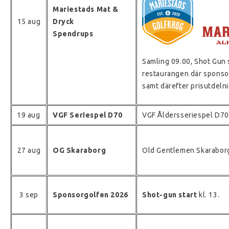
Mariestads Mat &
15 aug
Dryck
Spendrups
Samling 09.00, Shot Gun s
restaurangen där sponso
samt därefter prisutdeln
19 aug
VGF Seriespel D70
VGF Åldersseriespel D70
27 aug
OG Skaraborg
Old Gentlemen Skaraborg
3 sep
Sponsorgolfen 2026
Shot-gun start
kl. 13.