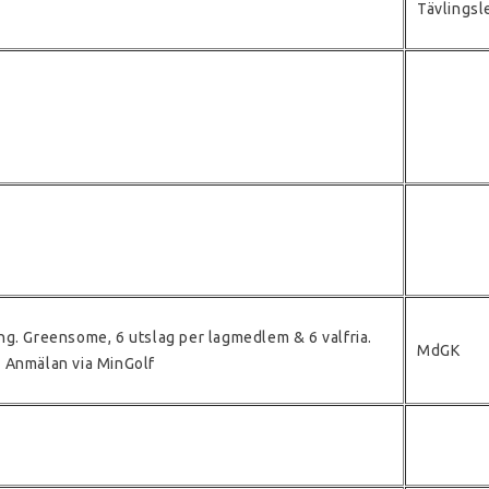
Tävlingsl
ing. Greensome, 6 utslag per lagmedlem & 6 valfria.
MdGK
 Anmälan via MinGolf