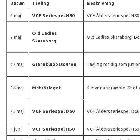
Datum
Tävling
Beskrivning
6 maj
VGF Seriespel H80
VGF Åldersseriespel H80
Old Ladies
7 maj
Old Ladies Skaraborg. Be
Skaraborg
17 maj
Grannklubbstouren
Tävling för dig som junior,
24 maj
Metsäslaget
4-manna scramble. Shot-g
25 maj
VGF Seriespel D60
VGF Åldersseriespel D60
1 juni
VGF Seriespel H50
VGF Åldersseriespel H50