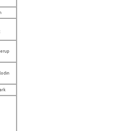
n
t
nerup
lodin
ark