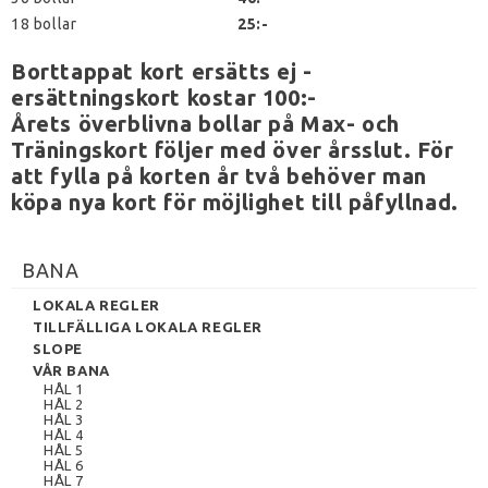
18 bollar
25:-
Borttappat kort ersätts ej -
ersättningskort kostar 100:-
Årets överblivna bollar på Max- och
Träningskort följer med över årsslut. För
att fylla på korten år två behöver man
köpa nya kort för möjlighet till påfyllnad.
BANA
LOKALA REGLER
TILLFÄLLIGA LOKALA REGLER
SLOPE
VÅR BANA
HÅL 1
HÅL 2
HÅL 3
HÅL 4
HÅL 5
HÅL 6
HÅL 7