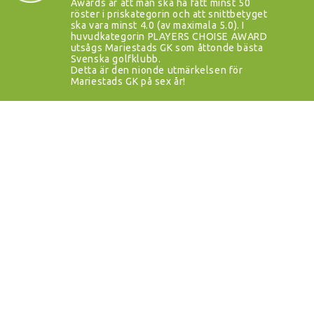
Awards är att man ska ha fått minst 50
röster i priskategorin och att snittbetyget
ska vara minst 4.0 (av maximala 5.0). I
huvudkategorin PLAYERS CHOISE AWARD
utsågs Mariestads GK som åttonde bästa
Svenska golfklubb.
Detta är den nionde utmärkelsen för
Mariestads GK på sex år!