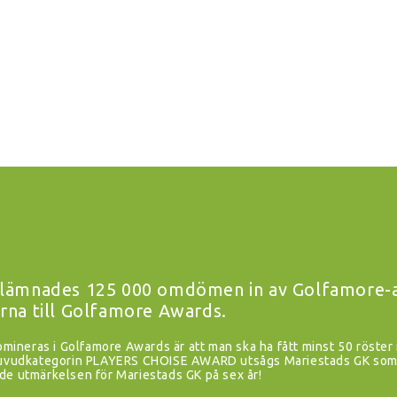
lämnades 125 000 omdömen in av Golfamore-an
rna till Golfamore Awards.
nomineras i Golfamore Awards är att man ska ha fått minst 50 röster 
 huvudkategorin PLAYERS CHOISE AWARD utsågs Mariestads GK som 
de utmärkelsen för Mariestads GK på sex år!