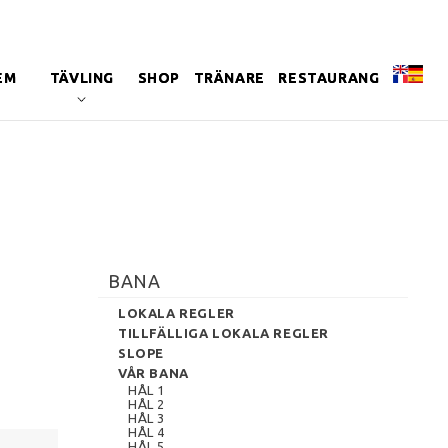
EM
TÄVLING
SHOP
TRÄNARE
RESTAURANG
BANA
LOKALA REGLER
TILLFÄLLIGA LOKALA REGLER
SLOPE
VÅR BANA
HÅL 1
HÅL 2
HÅL 3
HÅL 4
HÅL 5