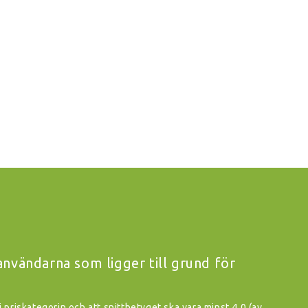
vändarna som ligger till grund för
i priskategorin och att snittbetyget ska vara minst 4.0 (av