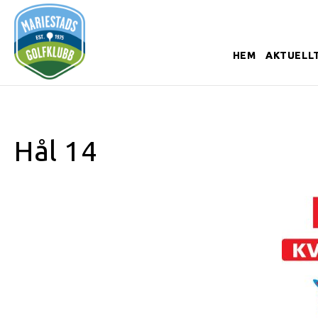
HEM
AKTUELL
Hål 14