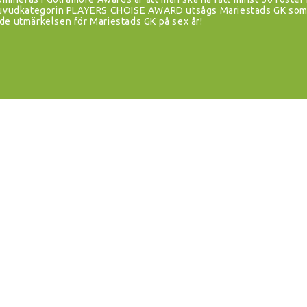
 huvudkategorin PLAYERS CHOISE AWARD utsågs Mariestads GK som 
de utmärkelsen för Mariestads GK på sex år!