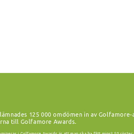
lämnades 125 000 omdömen in av Golfamore-an
rna till Golfamore Awards.
nomineras i Golfamore Awards är att man ska ha fått minst 50 röster 