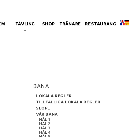
EM
TÄVLING
SHOP
TRÄNARE
RESTAURANG
BANA
LOKALA REGLER
TILLFÄLLIGA LOKALA REGLER
SLOPE
VÅR BANA
HÅL 1
HÅL 2
HÅL 3
HÅL 4
HÅL 5