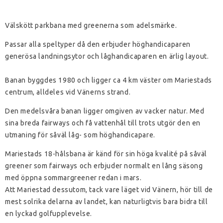
Välskött parkbana med greenerna som adelsmärke.
Passar alla speltyper då den erbjuder höghandicaparen
generösa landningsytor och låghandicaparen en ärlig layout.
Banan byggdes 1980 och ligger ca 4 km väster om Mariestads
centrum, alldeles vid Vänerns strand.
Den medelsvåra banan ligger omgiven av vacker natur. Med
sina breda fairways och få vattenhål till trots utgör den en
utmaning för såväl låg- som höghandicapare.
Mariestads 18-hålsbana är känd för sin höga kvalité på såväl
greener som fairways och erbjuder normalt en lång säsong
med öppna sommargreener redan i mars.
Att Mariestad dessutom, tack vare läget vid Vänern, hör till de
mest solrika delarna av landet, kan naturligtvis bara bidra till
en lyckad golfupplevelse.