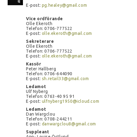
E-post:
pg.healey@gmail.com
Vice ordförande
Olle Ekeroth
Telefon: 0706-777522
E-post:
olle.ekeroth@gmail.com
Sekreterare
Olle Ekeroth
Telefon: 0706-777522
E-post:
olle.ekeroth@gmail.com
Kassör
Peter Hallberg
Telefon: 0706-644090
E-post:
sh.retail33@gmail.com
Ledamot
Ulf Nyberg
Telefon: 0763-40 95 91
E-post:
ulfnyberg1950@icloud.com
Ledamot
Dan Wargclou
Telefon: 0708-244211
E-post:
danwargclou8@gmail.com
Suppleant
Ann- Louise Östlund