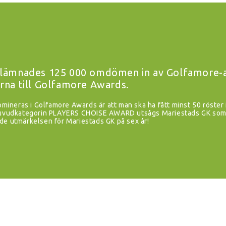
lämnades 125 000 omdömen in av Golfamore-an
rna till Golfamore Awards.
nomineras i Golfamore Awards är att man ska ha fått minst 50 röster 
 huvudkategorin PLAYERS CHOISE AWARD utsågs Mariestads GK som 
de utmärkelsen för Mariestads GK på sex år!