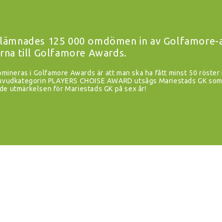
lämnades 125 000 omdömen in av Golfamore-an
rna till Golfamore Awards.
nomineras i Golfamore Awards är att man ska ha fått minst 50 röster 
 huvudkategorin PLAYERS CHOISE AWARD utsågs Mariestads GK som 
de utmärkelsen för Mariestads GK på sex år!